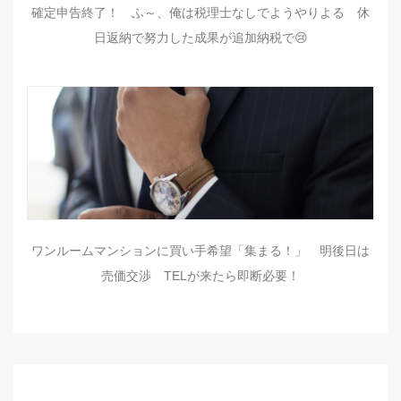
確定申告終了！ ふ～、俺は税理士なしでようやりよる 休
日返納で努力した成果が追加納税で😢
ワンルームマンションに買い手希望「集まる！」 明後日は
売価交渉 TELが来たら即断必要！