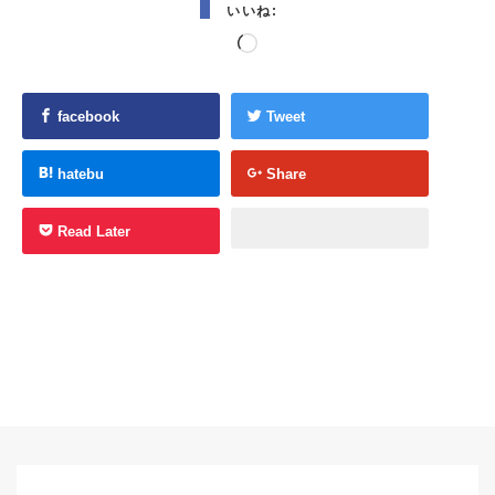
いいね:
読
み
込
facebook
Tweet
み
中…
hatebu
Share
Read Later