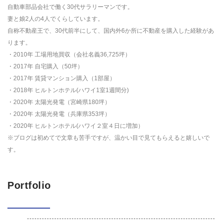
自動車部品会社で働く30代サラリーマンです。
妻と娘2人の4人でくらしています。
自称不動産王で、30代前半にして、国内外6か所に不動産を購入した経験があ
ります。
・2010年 工場用地買収（会社名義36,725坪）
・2017年 自宅購入（50坪）
・2017年 賃貸マンション購入（1部屋）
・2018年 ヒルトンホテル(ハワイ1室1週間分)
・2020年 太陽光発電（宮崎県180坪）
・2020年 太陽光発電（兵庫県353坪）
・2020年 ヒルトンホテル(ハワイ２室４日に増加）
※ブログは初めてで文章も苦手ですが、温かい目で見てもらえると嬉しいで
す。
Portfolio