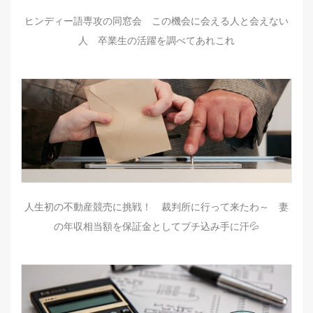
ヒンディー語専攻の同窓会 この機会に会える人と会えない
人 卒業生の活躍を調べてあれこれ
人生初の不動産競売に挑戦！ 裁判所に行って来たわ～ 妻
の年収相当額を保証金としてブチ込み手に汗💦