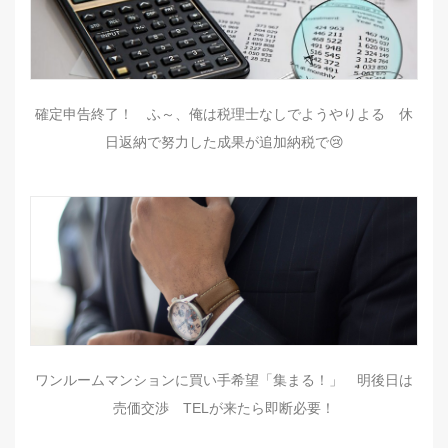
確定申告終了！ ふ～、俺は税理士なしでようやりよる 休
日返納で努力した成果が追加納税で😢
ワンルームマンションに買い手希望「集まる！」 明後日は
売価交渉 TELが来たら即断必要！