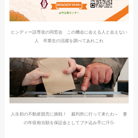
ヒンディー語専攻の同窓会 この機会に会える人と会えない
人 卒業生の活躍を調べてあれこれ
人生初の不動産競売に挑戦！ 裁判所に行って来たわ～ 妻
の年収相当額を保証金としてブチ込み手に汗💦