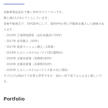
自動車部品会社で働く30代サラリーマンです。
妻と娘2人の4人でくらしています。
自称不動産王で、30代前半にして、国内外6か所に不動産を購入した経験があ
ります。
・2010年 工場用地買収（会社名義36,725坪）
・2017年 自宅購入（50坪）
・2017年 賃貸マンション購入（1部屋）
・2018年 ヒルトンホテル(ハワイ1室1週間分)
・2020年 太陽光発電（宮崎県180坪）
・2020年 太陽光発電（兵庫県353坪）
・2020年 ヒルトンホテル(ハワイ２室４日に増加）
※ブログは初めてで文章も苦手ですが、温かい目で見てもらえると嬉しいで
す。
Portfolio