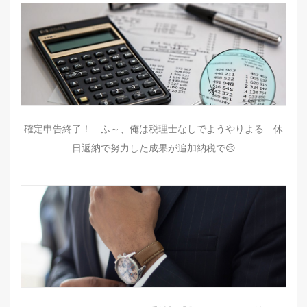
確定申告終了！ ふ～、俺は税理士なしでようやりよる 休
日返納で努力した成果が追加納税で😢