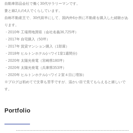
自動車部品会社で働く30代サラリーマンです。
妻と娘2人の4人でくらしています。
自称不動産王で、30代前半にして、国内外6か所に不動産を購入した経験があ
ります。
・2010年 工場用地買収（会社名義36,725坪）
・2017年 自宅購入（50坪）
・2017年 賃貸マンション購入（1部屋）
・2018年 ヒルトンホテル(ハワイ1室1週間分)
・2020年 太陽光発電（宮崎県180坪）
・2020年 太陽光発電（兵庫県353坪）
・2020年 ヒルトンホテル(ハワイ２室４日に増加）
※ブログは初めてで文章も苦手ですが、温かい目で見てもらえると嬉しいで
す。
Portfolio