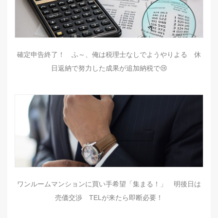
確定申告終了！ ふ～、俺は税理士なしでようやりよる 休
日返納で努力した成果が追加納税で😢
ワンルームマンションに買い手希望「集まる！」 明後日は
売価交渉 TELが来たら即断必要！