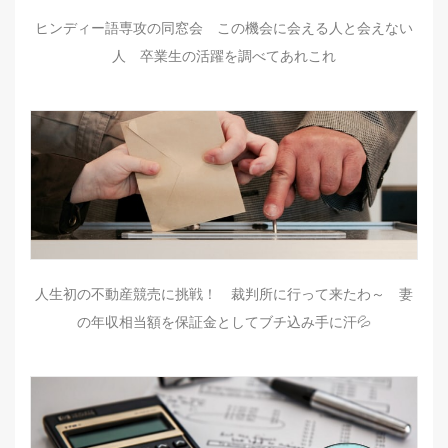
ヒンディー語専攻の同窓会 この機会に会える人と会えない
人 卒業生の活躍を調べてあれこれ
人生初の不動産競売に挑戦！ 裁判所に行って来たわ～ 妻
の年収相当額を保証金としてブチ込み手に汗💦