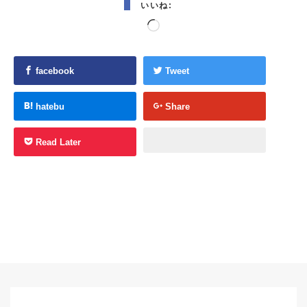
いいね:
読
み
込
facebook
Tweet
み
中…
hatebu
Share
Read Later