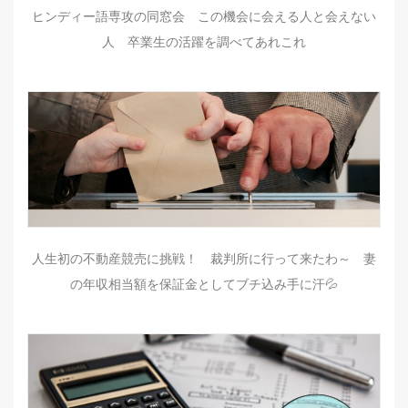
ヒンディー語専攻の同窓会 この機会に会える人と会えない
人 卒業生の活躍を調べてあれこれ
人生初の不動産競売に挑戦！ 裁判所に行って来たわ～ 妻
の年収相当額を保証金としてブチ込み手に汗💦