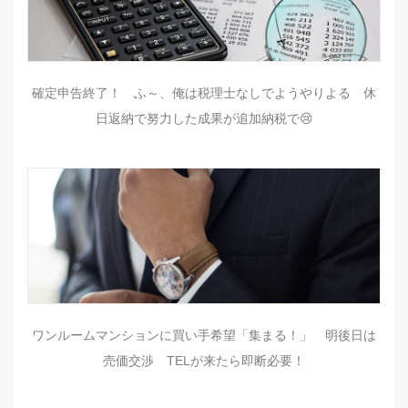
確定申告終了！ ふ～、俺は税理士なしでようやりよる 休
日返納で努力した成果が追加納税で😢
ワンルームマンションに買い手希望「集まる！」 明後日は
売価交渉 TELが来たら即断必要！