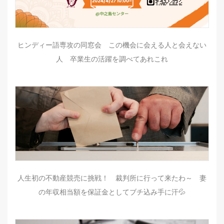
ヒンディー語専攻の同窓会 この機会に会える人と会えない
人 卒業生の活躍を調べてあれこれ
人生初の不動産競売に挑戦！ 裁判所に行って来たわ～ 妻
の年収相当額を保証金としてブチ込み手に汗💦