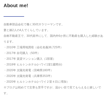
About me!
自動車部品会社で働く30代サラリーマンです。
妻と娘2人の4人でくらしています。
自称不動産王で、30代前半にして、国内外6か所に不動産を購入した経験があ
ります。
・2010年 工場用地買収（会社名義36,725坪）
・2017年 自宅購入（50坪）
・2017年 賃貸マンション購入（1部屋）
・2018年 ヒルトンホテル(ハワイ1室1週間分)
・2020年 太陽光発電（宮崎県180坪）
・2020年 太陽光発電（兵庫県353坪）
・2020年 ヒルトンホテル(ハワイ２室４日に増加）
※ブログは初めてで文章も苦手ですが、温かい目で見てもらえると嬉しいで
す。