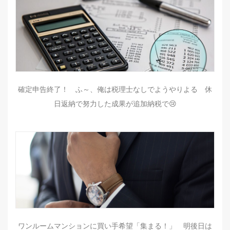
確定申告終了！ ふ～、俺は税理士なしでようやりよる 休
日返納で努力した成果が追加納税で😢
ワンルームマンションに買い手希望「集まる！」 明後日は