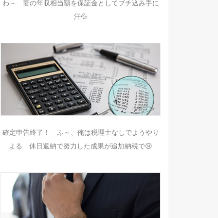
わ～ 妻の年収相当額を保証金としてブチ込み手に
汗💦
確定申告終了！ ふ～、俺は税理士なしでようやり
よる 休日返納で努力した成果が追加納税で😢