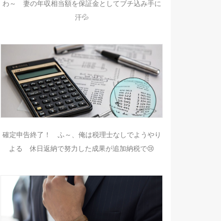
わ～ 妻の年収相当額を保証金としてブチ込み手に
汗💦
確定申告終了！ ふ～、俺は税理士なしでようやり
よる 休日返納で努力した成果が追加納税で😢