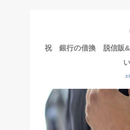
祝 銀行の借換 脱信販
太