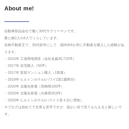
About me!
自動車部品会社で働く30代サラリーマンです。
妻と娘2人の4人でくらしています。
自称不動産王で、30代前半にして、国内外6か所に不動産を購入した経験があ
ります。
・2010年 工場用地買収（会社名義36,725坪）
・2017年 自宅購入（50坪）
・2017年 賃貸マンション購入（1部屋）
・2018年 ヒルトンホテル(ハワイ1室1週間分)
・2020年 太陽光発電（宮崎県180坪）
・2020年 太陽光発電（兵庫県353坪）
・2020年 ヒルトンホテル(ハワイ２室４日に増加）
※ブログは初めてで文章も苦手ですが、温かい目で見てもらえると嬉しいで
す。