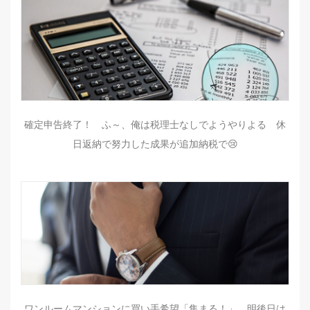
確定申告終了！ ふ～、俺は税理士なしでようやりよる 休
日返納で努力した成果が追加納税で😢
ワンルームマンションに買い手希望「集まる！」 明後日は