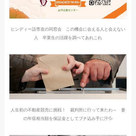
ヒンディー語専攻の同窓会 この機会に会える人と会えない
人 卒業生の活躍を調べてあれこれ
人生初の不動産競売に挑戦！ 裁判所に行って来たわ～ 妻
の年収相当額を保証金としてブチ込み手に汗💦