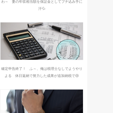
わ～ 妻の年収相当額を保証金としてブチ込み手に
汗💦
確定申告終了！ ふ～、俺は税理士なしでようやり
よる 休日返納で努力した成果が追加納税で😢