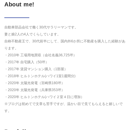
About me!
自動車部品会社で働く30代サラリーマンです。
妻と娘2人の4人でくらしています。
自称不動産王で、30代前半にして、国内外6か所に不動産を購入した経験があ
ります。
・2010年 工場用地買収（会社名義36,725坪）
・2017年 自宅購入（50坪）
・2017年 賃貸マンション購入（1部屋）
・2018年 ヒルトンホテル(ハワイ1室1週間分)
・2020年 太陽光発電（宮崎県180坪）
・2020年 太陽光発電（兵庫県353坪）
・2020年 ヒルトンホテル(ハワイ２室４日に増加）
※ブログは初めてで文章も苦手ですが、温かい目で見てもらえると嬉しいで
す。