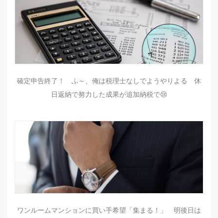
確定申告終了！ ふ～、俺は税理士なしでようやりよる 休
日返納で努力した成果が追加納税で😢
ワンルームマンションに買い手希望「集まる！」 明後日は