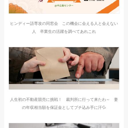
ヒンディー語専攻の同窓会 この機会に会える人と会えない
人 卒業生の活躍を調べてあれこれ
人生初の不動産競売に挑戦！ 裁判所に行って来たわ～ 妻
の年収相当額を保証金としてブチ込み手に汗💦