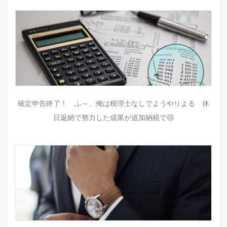
確定申告終了！ ふ～、俺は税理士なしでようやりよる 休
日返納で努力した成果が追加納税で😢