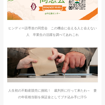
ヒンディー語専攻の同窓会 この機会に会える人と会えない
人 卒業生の活躍を調べてあれこれ
人生初の不動産競売に挑戦！ 裁判所に行って来たわ～ 妻
の年収相当額を保証金としてブチ込み手に汗💦