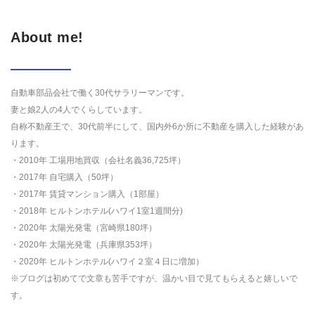
About me!
自動車部品会社で働く30代サラリーマンです。
妻と娘2人の4人でくらしています。
自称不動産王で、30代前半にして、国内外6か所に不動産を購入した経験があ
ります。
・2010年 工場用地買収（会社名義36,725坪）
・2017年 自宅購入（50坪）
・2017年 賃貸マンション購入（1部屋）
・2018年 ヒルトンホテル(ハワイ1室1週間分)
・2020年 太陽光発電（宮崎県180坪）
・2020年 太陽光発電（兵庫県353坪）
・2020年 ヒルトンホテル(ハワイ２室４日に増加）
※ブログは初めてで文章も苦手ですが、温かい目で見てもらえると嬉しいで
す。