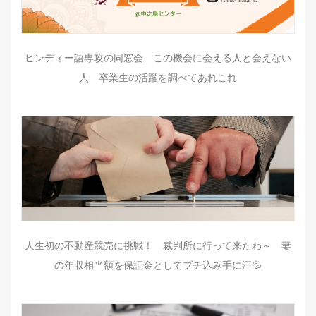
ヒンディー語専攻の同窓会 この機会に会える人と会えない
人 卒業生の活躍を調べてあれこれ
人生初の不動産競売に挑戦！ 裁判所に行って来たわ～ 妻
の年収相当額を保証金としてブチ込み手に汗💦