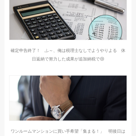
確定申告終了！ ふ～、俺は税理士なしでようやりよる 休
日返納で努力した成果が追加納税で😢
ワンルームマンションに買い手希望「集まる！」 明後日は