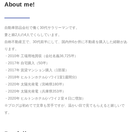
About me!
自動車部品会社で働く30代サラリーマンです。
妻と娘2人の4人でくらしています。
自称不動産王で、30代前半にして、国内外6か所に不動産を購入した経験があ
ります。
・2010年 工場用地買収（会社名義36,725坪）
・2017年 自宅購入（50坪）
・2017年 賃貸マンション購入（1部屋）
・2018年 ヒルトンホテル(ハワイ1室1週間分)
・2020年 太陽光発電（宮崎県180坪）
・2020年 太陽光発電（兵庫県353坪）
・2020年 ヒルトンホテル(ハワイ２室４日に増加）
※ブログは初めてで文章も苦手ですが、温かい目で見てもらえると嬉しいで
す。