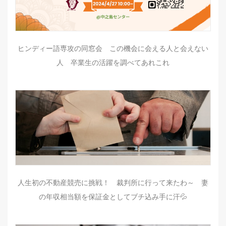
ヒンディー語専攻の同窓会 この機会に会える人と会えない
人 卒業生の活躍を調べてあれこれ
人生初の不動産競売に挑戦！ 裁判所に行って来たわ～ 妻
の年収相当額を保証金としてブチ込み手に汗💦