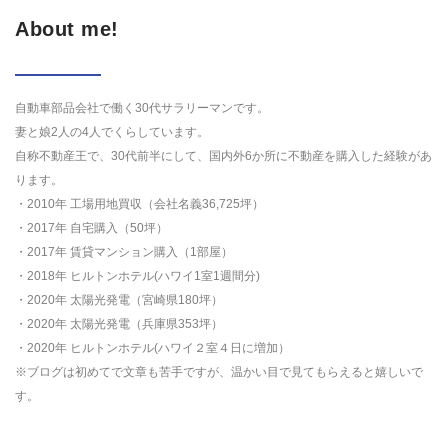
About me!
自動車部品会社で働く30代サラリーマンです。
妻と娘2人の4人でくらしています。
自称不動産王で、30代前半にして、国内外6か所に不動産を購入した経験があ
ります。
・2010年 工場用地買収（会社名義36,725坪）
・2017年 自宅購入（50坪）
・2017年 賃貸マンション購入（1部屋）
・2018年 ヒルトンホテル(ハワイ1室1週間分)
・2020年 太陽光発電（宮崎県180坪）
・2020年 太陽光発電（兵庫県353坪）
・2020年 ヒルトンホテル(ハワイ２室４日に増加）
※ブログは初めてで文章も苦手ですが、温かい目で見てもらえると嬉しいで
す。