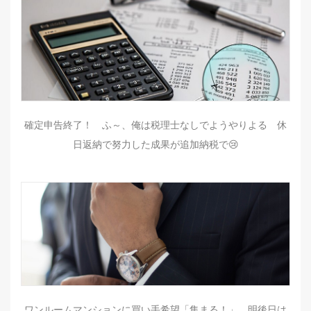
確定申告終了！ ふ～、俺は税理士なしでようやりよる 休
日返納で努力した成果が追加納税で😢
ワンルームマンションに買い手希望「集まる！」 明後日は