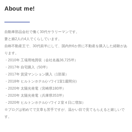
About me!
自動車部品会社で働く30代サラリーマンです。
妻と娘2人の4人でくらしています。
自称不動産王で、30代前半にして、国内外6か所に不動産を購入した経験があ
ります。
・2010年 工場用地買収（会社名義36,725坪）
・2017年 自宅購入（50坪）
・2017年 賃貸マンション購入（1部屋）
・2018年 ヒルトンホテル(ハワイ1室1週間分)
・2020年 太陽光発電（宮崎県180坪）
・2020年 太陽光発電（兵庫県353坪）
・2020年 ヒルトンホテル(ハワイ２室４日に増加）
※ブログは初めてで文章も苦手ですが、温かい目で見てもらえると嬉しいで
す。