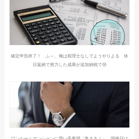
確定申告終了！ ふ～、俺は税理士なしでようやりよる 休
日返納で努力した成果が追加納税で😢
ワンルームマンションに買い手希望「集まる！」 明後日は