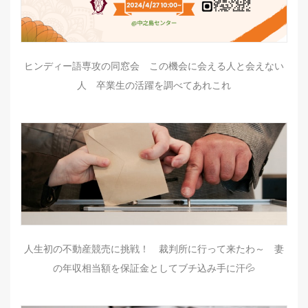
ヒンディー語専攻の同窓会 この機会に会える人と会えない
人 卒業生の活躍を調べてあれこれ
人生初の不動産競売に挑戦！ 裁判所に行って来たわ～ 妻
の年収相当額を保証金としてブチ込み手に汗💦