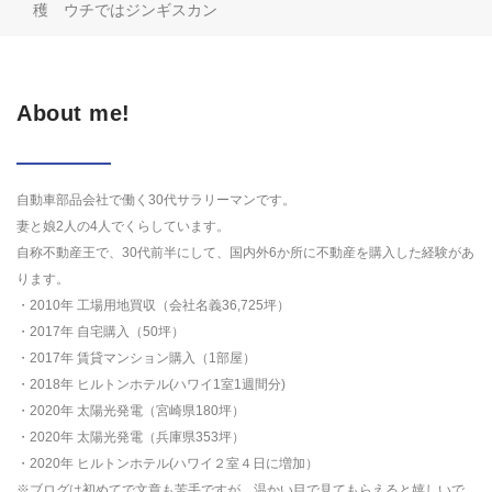
穫 ウチではジンギスカン
About me!
自動車部品会社で働く30代サラリーマンです。
妻と娘2人の4人でくらしています。
自称不動産王で、30代前半にして、国内外6か所に不動産を購入した経験があ
ります。
・2010年 工場用地買収（会社名義36,725坪）
・2017年 自宅購入（50坪）
・2017年 賃貸マンション購入（1部屋）
・2018年 ヒルトンホテル(ハワイ1室1週間分)
・2020年 太陽光発電（宮崎県180坪）
・2020年 太陽光発電（兵庫県353坪）
・2020年 ヒルトンホテル(ハワイ２室４日に増加）
※ブログは初めてで文章も苦手ですが、温かい目で見てもらえると嬉しいで