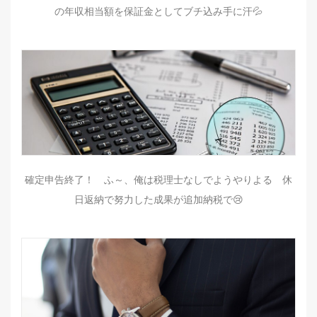
の年収相当額を保証金としてブチ込み手に汗💦
確定申告終了！ ふ～、俺は税理士なしでようやりよる 休
日返納で努力した成果が追加納税で😢