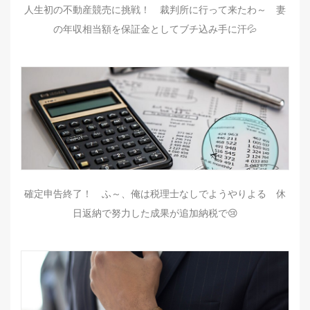
人生初の不動産競売に挑戦！ 裁判所に行って来たわ～ 妻
の年収相当額を保証金としてブチ込み手に汗💦
確定申告終了！ ふ～、俺は税理士なしでようやりよる 休
日返納で努力した成果が追加納税で😢