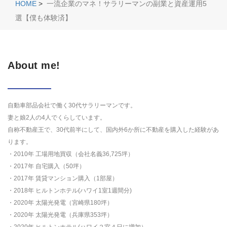
HOME
>
一流企業のマネ！サラリーマンの副業と資産運用5
選【僕も体験済】
About me!
自動車部品会社で働く30代サラリーマンです。
妻と娘2人の4人でくらしています。
自称不動産王で、30代前半にして、国内外6か所に不動産を購入した経験があ
ります。
・2010年 工場用地買収（会社名義36,725坪）
・2017年 自宅購入（50坪）
・2017年 賃貸マンション購入（1部屋）
・2018年 ヒルトンホテル(ハワイ1室1週間分)
・2020年 太陽光発電（宮崎県180坪）
・2020年 太陽光発電（兵庫県353坪）
・2020年 ヒルトンホテル(ハワイ２室４日に増加）