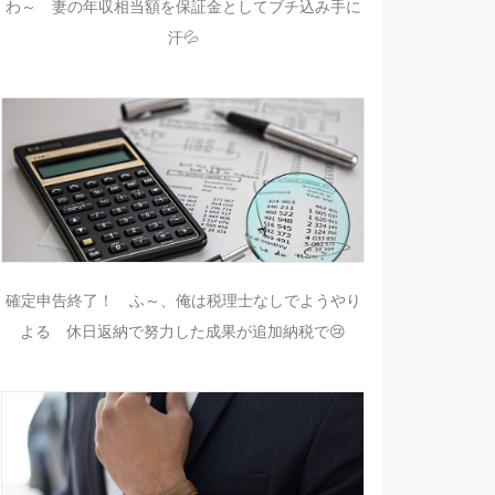
わ～ 妻の年収相当額を保証金としてブチ込み手に
汗💦
確定申告終了！ ふ～、俺は税理士なしでようやり
よる 休日返納で努力した成果が追加納税で😢