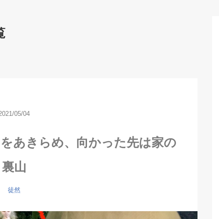
覧
2021/05/04
園をあきらめ、向かった先は家の
裏山
徒然