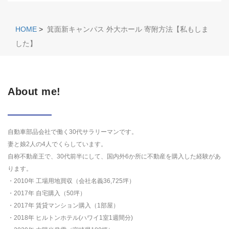
HOME
>
箕面新キャンパス 外大ホール 寄附方法【私もしま
した】
About me!
自動車部品会社で働く30代サラリーマンです。
妻と娘2人の4人でくらしています。
自称不動産王で、30代前半にして、国内外6か所に不動産を購入した経験があ
ります。
・2010年 工場用地買収（会社名義36,725坪）
・2017年 自宅購入（50坪）
・2017年 賃貸マンション購入（1部屋）
・2018年 ヒルトンホテル(ハワイ1室1週間分)