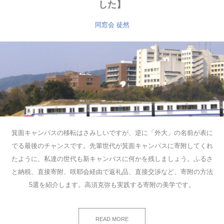
した】
同窓会
徒然
箕面キャンパスの移転はさみしいですが、逆に「外大」の名前が表に
でる最後のチャンスです。先輩世代が箕面キャンパスに寄附してくれ
たように、私達の世代も新キャンパスに何かを残しましょう。ふるさ
と納税、直接寄附、咲耶会経由で返礼品、直接交渉など、寄附の方法
5選を紹介します。高須克弥も実践する寄附の美学です。
READ MORE