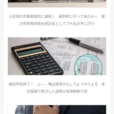
人生初の不動産競売に挑戦！ 裁判所に行って来たわ～ 妻
の年収相当額を保証金としてブチ込み手に汗💦
確定申告終了！ ふ～、俺は税理士なしでようやりよる 休
日返納で努力した成果が追加納税で😢