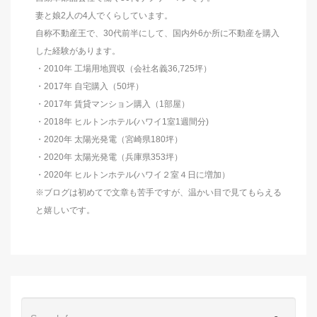
妻と娘2人の4人でくらしています。
自称不動産王で、30代前半にして、国内外6か所に不動産を購入
した経験があります。
・2010年 工場用地買収（会社名義36,725坪）
・2017年 自宅購入（50坪）
・2017年 賃貸マンション購入（1部屋）
・2018年 ヒルトンホテル(ハワイ1室1週間分)
・2020年 太陽光発電（宮崎県180坪）
・2020年 太陽光発電（兵庫県353坪）
・2020年 ヒルトンホテル(ハワイ２室４日に増加）
※ブログは初めてで文章も苦手ですが、温かい目で見てもらえる
と嬉しいです。