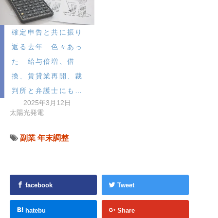
確定申告と共に振り
返る去年 色々あっ
た 給与倍増、借
換、賃貸業再開、裁
判所と弁護士にも…
2025年3月12日
太陽光発電
副業
年末調整
facebook
Tweet
hatebu
Share