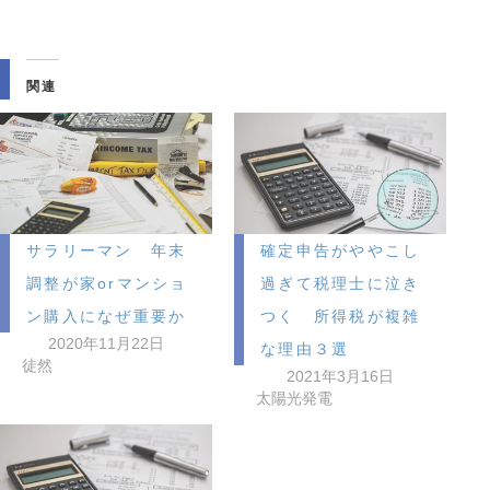
み
込
み
関連
中…
サラリーマン 年末
確定申告がややこし
調整が家orマンショ
過ぎて税理士に泣き
ン購入になぜ重要か
つく 所得税が複雑
2020年11月22日
な理由３選
徒然
2021年3月16日
太陽光発電