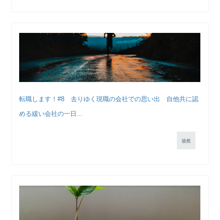
転職します！#8 去りゆく現職の会社での思い出 自他共に認
める緩い会社の一日...
徒然