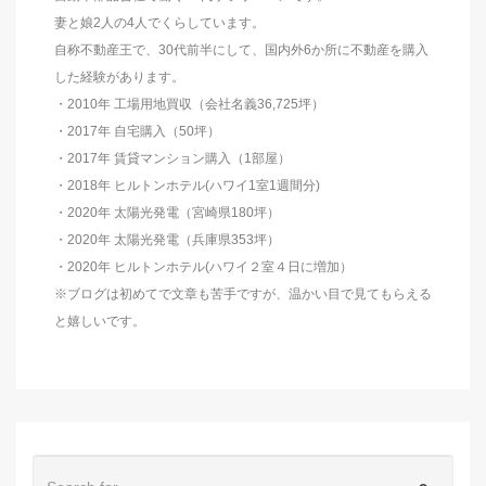
妻と娘2人の4人でくらしています。
自称不動産王で、30代前半にして、国内外6か所に不動産を購入
した経験があります。
・2010年 工場用地買収（会社名義36,725坪）
・2017年 自宅購入（50坪）
・2017年 賃貸マンション購入（1部屋）
・2018年 ヒルトンホテル(ハワイ1室1週間分)
・2020年 太陽光発電（宮崎県180坪）
・2020年 太陽光発電（兵庫県353坪）
・2020年 ヒルトンホテル(ハワイ２室４日に増加）
※ブログは初めてで文章も苦手ですが、温かい目で見てもらえる
と嬉しいです。