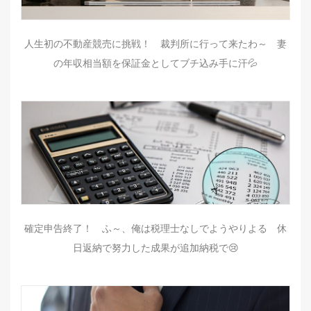
人生初の不動産競売に挑戦！ 裁判所に行って来たわ～ 妻
の年収相当額を保証金としてブチ込み手に汗💦
確定申告終了！ ふ～、俺は税理士なしでようやりよる 休
日返納で努力した成果が追加納税で😢