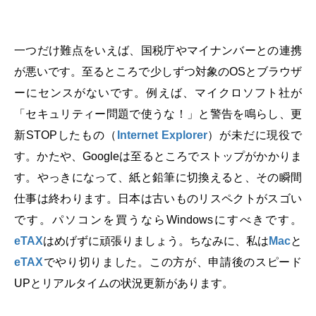
一つだけ難点をいえば、国税庁やマイナンバーとの連携
が悪いです。至るところで少しずつ対象の
OS
とブラウザ
ーにセンスがないです。例えば、マイクロソフト社が
「セキュリティー問題で使うな！」と警告を鳴らし、更
新
STOP
したもの（
Internet Explorer
）が未だに現役で
す。かたや、
Google
は至るところでストップがかかりま
す。やっきになって、紙と鉛筆に切換えると、その瞬間
仕事は終わります。日本は古いものリスペクトがスゴい
です。パソコンを買うなら
Windows
にすべきです。
eTAX
はめげずに頑張りましょう。ちなみに、私は
Mac
と
eTAX
でやり切りました。この方が、申請後のスピード
UP
とリアルタイムの状況更新があります。