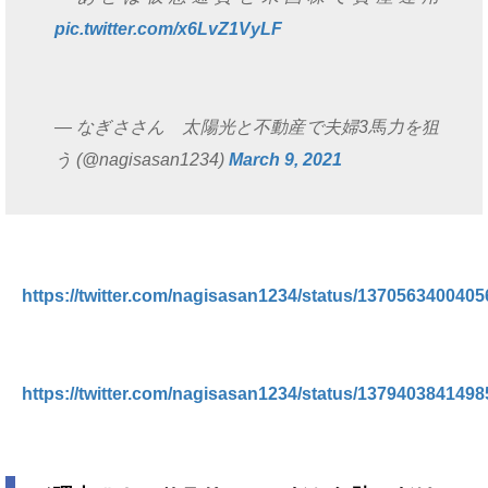
pic.twitter.com/x6LvZ1VyLF
— なぎささん 太陽光と不動産で夫婦3馬力を狙
う (@nagisasan1234)
March 9, 2021
https://twitter.com/nagisasan1234/status/137056340040
https://twitter.com/nagisasan1234/status/137940384149