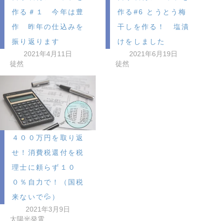
作る＃１ 今年は豊
作る#6 とうとう梅
作 昨年の仕込みを
干しを作る！ 塩漬
振り返ります
けをしました
2021年4月11日
2021年6月19日
徒然
徒然
４００万円を取り返
せ！消費税還付を税
理士に頼らず１０
０％自力で！（国税
来ないで💦）
2021年3月9日
太陽光発電