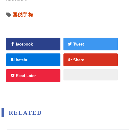
国税庁
梅
facebook
Tweet
hatebu
Share
Read Later
RELATED