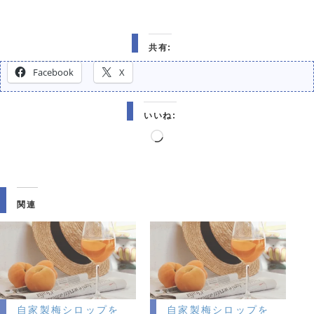
共有:
Facebook
X
いいね:
読
み
込
み
関連
中…
自家製梅シロップを
自家製梅シロップを