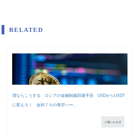
RELATED
僕ならこうする ロシアの金融制裁回避手段 USDからUSDT
に変えろ！ 金利７％の青空へ〜...
小遣いかせぎ