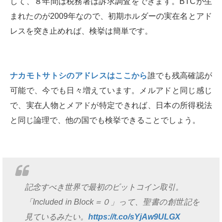
して、８年間は税務署は訴求調査をできます。BTCが生
まれたのが2009年なので、初期ホルダーの実在名とアド
レスを突き止めれば、検挙は簡単です。
ナカモトサトシのアドレスはここから
誰でも残高確認が
可能で、今でも日々増えています。メルアドと同じ感じ
で、実在人物とメアドが特定できれば、日本の所得税法
と同じ論理で、他の国でも検挙できることでしょう。
記念すべき世界で最初のビットコイン取引。
「Included in Block＝０」って、聖書の創世記を
見ているみたい。
https://t.co/sYjAw9ULGX