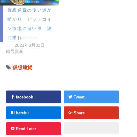
仮想通貨の使い道が
拡がり、ビットコイ
ン市場に追い風 波
に乗れ～～～
2021年3月31日
暗号資産
仮想通貨
facebook
Tweet
hatebu
Share
Read Later