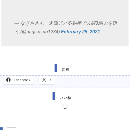
— なぎささん 太陽光と不動産で夫婦3馬力を狙
う (@nagisasan1234)
February 25, 2021
共有:
Facebook
X
いいね:
読
み
込