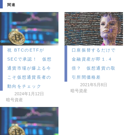
み
関連
中…
祝 BTCのETFが
口座振替するだけで
SECで承認！ 仮想
金融資産が即１.４
通貨市場が爆上る今
倍？ 仮想通貨の取
こそ仮想通貨長者の
引所間価格差
2021年5月8日
動向をチェック
暗号資産
2024年1月12日
暗号資産