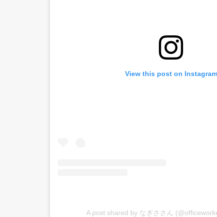
View this post on Instagra
A post shared by なぎささん (@officeworke