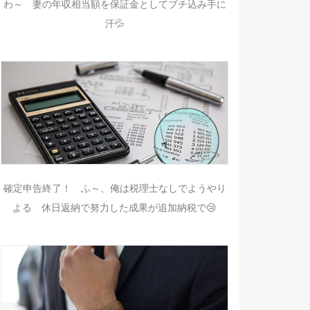
わ～ 妻の年収相当額を保証金としてブチ込み手に
汗💦
確定申告終了！ ふ～、俺は税理士なしでようやり
よる 休日返納で努力した成果が追加納税で😢