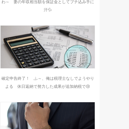
わ～ 妻の年収相当額を保証金としてブチ込み手に
汗💦
確定申告終了！ ふ～、俺は税理士なしでようやり
よる 休日返納で努力した成果が追加納税で😢