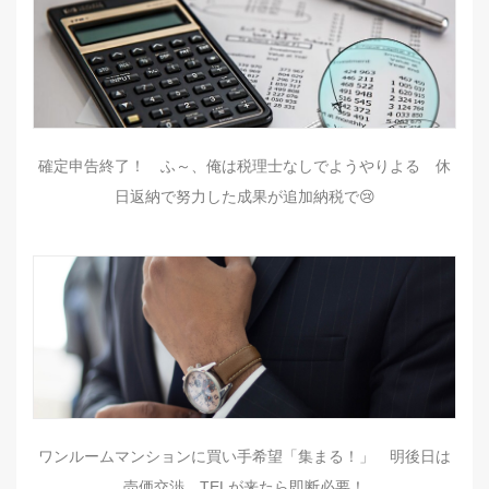
確定申告終了！ ふ～、俺は税理士なしでようやりよる 休
日返納で努力した成果が追加納税で😢
ワンルームマンションに買い手希望「集まる！」 明後日は
売価交渉 TELが来たら即断必要！