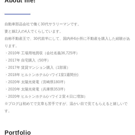
About me!
自動車部品会社で働く30代サラリーマンです。
妻と娘2人の4人でくらしています。
自称不動産王で、30代前半にして、国内外6か所に不動産を購入した経験があ
ります。
・2010年 工場用地買収（会社名義36,725坪）
・2017年 自宅購入（50坪）
・2017年 賃貸マンション購入（1部屋）
・2018年 ヒルトンホテル(ハワイ1室1週間分)
・2020年 太陽光発電（宮崎県180坪）
・2020年 太陽光発電（兵庫県353坪）
・2020年 ヒルトンホテル(ハワイ２室４日に増加）
※ブログは初めてで文章も苦手ですが、温かい目で見てもらえると嬉しいで
す。
Portfolio