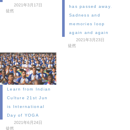
2021年3月17日
has passed away.
徒然
Sadness and
memories loop
again and again
2021年3月23日
徒然
Learn from Indian
Culture 21st Jun
is International
Day of YOGA
2021年6月24日
徒然