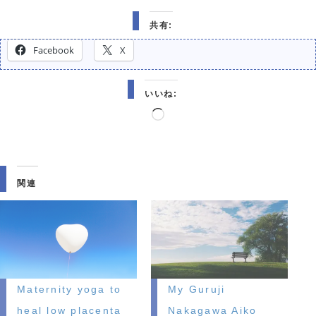
共有:
Facebook
X
いいね:
読
み
込
み
関連
中…
Maternity yoga to
My Guruji
heal low placenta
Nakagawa Aiko