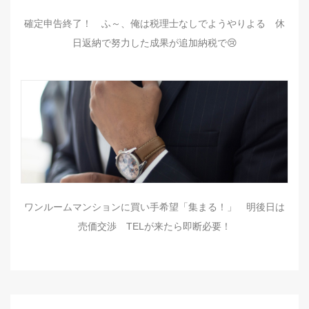
確定申告終了！ ふ～、俺は税理士なしでようやりよる 休
日返納で努力した成果が追加納税で😢
ワンルームマンションに買い手希望「集まる！」 明後日は
売価交渉 TELが来たら即断必要！