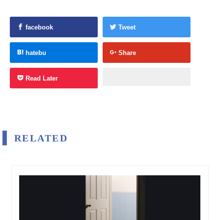
facebook
Tweet
hatebu
Share
Read Later
RELATED