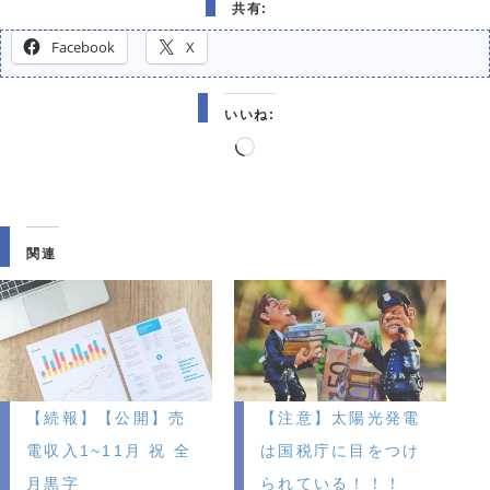
共有:
Facebook
X
いいね:
読
み
込
み
関連
中…
【続報】【公開】売
【注意】太陽光発電
電収入1~11月 祝 全
は国税庁に目をつけ
月黒字
られている！！！