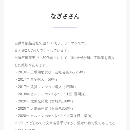
なぎささん
自動車部品会社で働く30代サラリーマンです。
妻と娘2人の4人でくらしています。
自称不動産王で、30代前半にして、国内外6か所に不動産を購入
した経験があります。
・2010年 工場用地買収（会社名義36,725坪）
・2017年 自宅購入（50坪）
・2017年 賃貸マンション購入（1部屋）
・2018年 ヒルトンホテル(ハワイ1室1週間分)
・2020年 太陽光発電（宮崎県180坪）
・2020年 太陽光発電（兵庫県353坪）
・2020年 ヒルトンホテル(ハワイ２室４日に増加）
※ブログは初めてで文章も苦手ですが、温かい目で見てもらえる