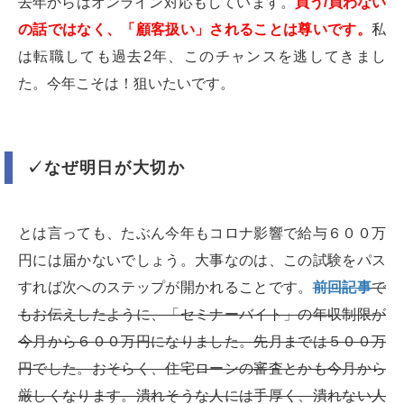
去年からはオンライン対応もしています。
買う/買わない
の話ではなく、「顧客扱い」されることは尊いです。
私
は転職しても過去2年、このチャンスを逃してきまし
た。今年こそは！狙いたいです。
✓なぜ明日が大切か
とは言っても、たぶん今年もコロナ影響で給与６００万
円には届かないでしょう。大事なのは、この試験をパス
すれば次へのステップが開かれることです。
前回記事
で
もお伝えしたように、「セミナーバイト」の年収制限が
今月から６００万円になりました。先月までは５００万
円でした。おそらく、住宅ローンの審査とかも今月から
厳しくなります。潰れそうな人には手厚く、潰れない人