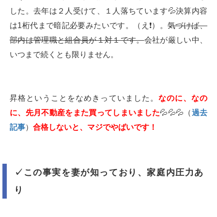
した。去年は２人受けて、１人落ちています💦決算内容
は1桁代まで暗記必要みたいです。（え❗️）。
気づけば、
部内は管理職と組合員が１対１です。
会社が厳しい中、
いつまで続くとも限りません。
昇格ということをなめきっていました。
なのに、なの
に、先月不動産をまた買ってしまいました
💦💦💦（
過去
記事
）
合格しないと、マジでやばいです！
✓この事実を妻が知っており、家庭内圧力あ
り