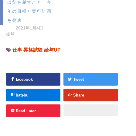
は父を越すこと 今
年の目標と実行計画
を発表
2021年1月4日
徒然
仕事
昇格試験
給与UP
facebook
Tweet
hatebu
Share
Read Later