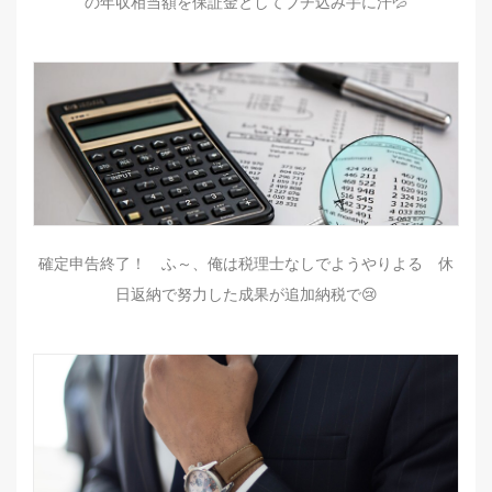
の年収相当額を保証金としてブチ込み手に汗💦
確定申告終了！ ふ～、俺は税理士なしでようやりよる 休
日返納で努力した成果が追加納税で😢