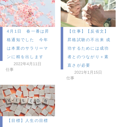
4月1日 春一番は昇
【仕事】【反省文】
格通知でした 今年
昇格試験の不出来 成
は本業のサラリーマ
功するためには成功
ンに精を出します
者とのつながり＋素
2022年4月11日
直さが必要
仕事
2021年1月15日
仕事
【目標】人生の目標