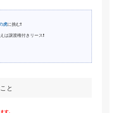
の虎
に挑む
❗️
えは譲渡権付きリース
❗️
ること
ます。