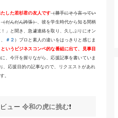
果たした若杉君の友人です
（勝手にそう言ってい
り
（だんだん誇張）
、彼を学生時代から知る間柄
立！」と聞き、急遽連絡を取り、久しぶりにオン
１
、
＃２
）プロと素人の違いをはっきりと感じま
」というビジネスコンペ的な番組に出て、見事目
功に、今汗を握りながら、応援記事を書いていま
お、応援目的の記事なので、リクエストがあれ
す。
eデビュー
令和の虎に挑む
❗️