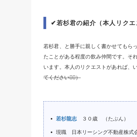
✔︎
若杉君の紹介（本人リクエ
若杉君、と勝手に親しく書かせてもら
たことがある程度の飲み仲間です。そ
います。本人のリクエストがあれば、
てください
🙇‍♂️
）
若杉龍志
３０歳 （たぶん）
現職
日本リーシング不動産
株式