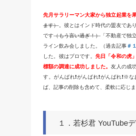
先月サラリーマン大家から独立起業を
ます）
。彼とはインド時代の盟友であ
です
（もう言い過ぎ！）
「不動産で独
ライン飲み会しました。（過去記事
＃
した。彼はプロです。
先日「令和の虎
標額の調達に成功しました。
友人の成
す。がんばれ
❗️
がんばれ
❗️
がんばれ
❗️
※な
ば、記事の削除も含めて、柔軟に応じま
１．若杉君 YouTub