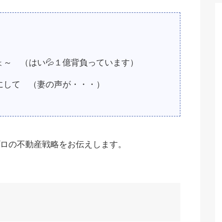
）
ょ～ （はい
💦
１億背負っています）
にして （妻の声が・・・）
ロの不動産戦略をお伝えします。