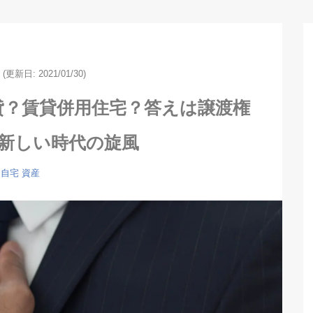
(更新日: 2021/01/30)
貸？賃貸併用住宅？答えは譲渡権
️新しい時代の旋風
自宅
資産