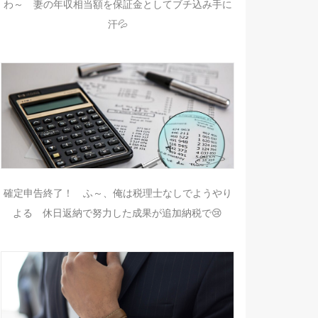
わ～ 妻の年収相当額を保証金としてブチ込み手に
汗💦
確定申告終了！ ふ～、俺は税理士なしでようやり
よる 休日返納で努力した成果が追加納税で😢