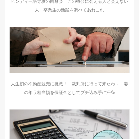
ヒンディー語専攻の同窓会 この機会に会える人と会えない
人 卒業生の活躍を調べてあれこれ
人生初の不動産競売に挑戦！ 裁判所に行って来たわ～ 妻
の年収相当額を保証金としてブチ込み手に汗💦