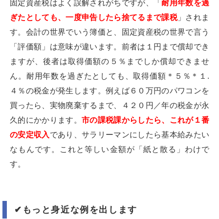
固定資産税はよく誤解されがちですが、「
耐用年数を過
ぎたとしても、一度申告したら捨てるまで課税
」されま
す。会計の世界でいう簿価と、固定資産税の世界で言う
「評価額」は意味が違います。前者は１円まで償却でき
ますが、後者は取得価額の５％までしか償却できませ
ん。耐用年数を過ぎたとしても、取得価額＊５％＊１.
４％の税金が発生します。例えば６０万円のパワコンを
買ったら、実物廃棄するまで、４２０円／年の税金が永
久的にかかります。
市の課税課からしたら、これが１番
の安定収入
であり、サラリーマンにしたら基本給みたい
なもんです。これと等しい金額が「紙と散る」わけで
す。
✔︎
もっと身近な例を出します