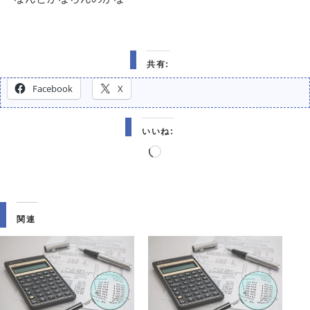
共有:
Facebook
X
いいね:
読
み
込
み
関連
中…