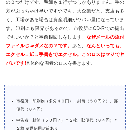
の２つだけです。明細も１行ずつしかありません。手の
方がぶっちゃけ早いです💦でも、大企業だと、支店も多
く、工場がある場合は資産明細がヤバい量になっていま
す。印刷にも限界があるので、市役所にCD-Rでの提出
でもいいか？と事前根回しをします。
なぜメールの添付
ファイルじゃダメなの？です。
あと、
なんといっても、
エクセル→紙→手書きでエクセル。このロスはマジでヤ
バいです
❗️
具体的な両者のロスを書きます。
市役所 印刷物（多分４０円）、封筒（５０円？）、郵
便代（８４円）
申告者 封筒（５０円？）＊２枚、郵便代（８４円）＊
２枚 ※返信用封筒あり