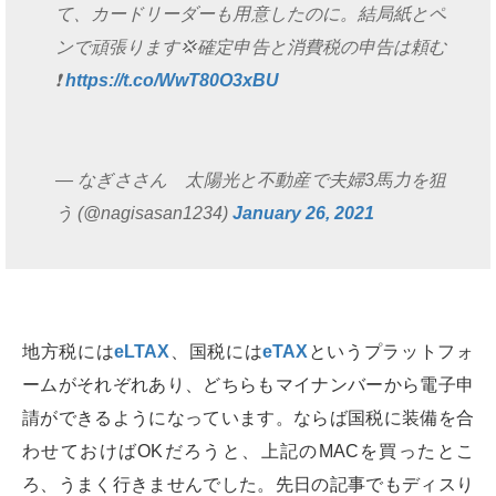
て、カードリーダーも用意したのに。結局紙とペ
ンで頑張ります💢確定申告と消費税の申告は頼む
❗️
https://t.co/WwT80O3xBU
— なぎささん 太陽光と不動産で夫婦3馬力を狙
う (@nagisasan1234)
January 26, 2021
地方税には
eLTAX
、国税には
eTAX
というプラットフォ
ームがそれぞれあり、どちらもマイナンバーから電子申
請ができるようになっています。ならば国税に装備を合
わせておけばOKだろうと、上記のMACを買ったとこ
ろ、うまく行きませんでした。先日の記事でもディスり