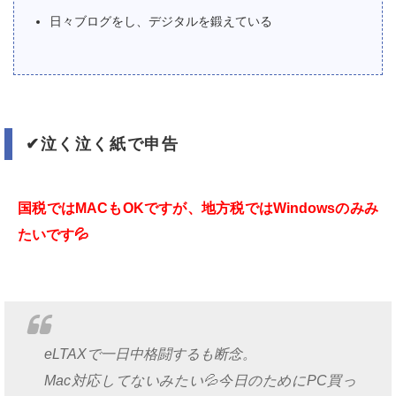
日々ブログをし、デジタルを鍛えている
✔︎
泣く泣く紙で申告
国税ではMACもOKですが、地方税ではWindowsのみみ
たいです
💦
eLTAXで一日中格闘するも断念。
Mac対応してないみたい💦今日のためにPC買っ