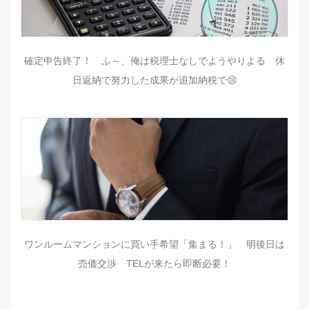
確定申告終了！ ふ～、俺は税理士なしでようやりよる 休
日返納で努力した成果が追加納税で😢
ワンルームマンションに買い手希望「集まる！」 明後日は
売価交渉 TELが来たら即断必要！