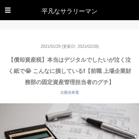
平凡なサラリーマン
☰
2021/01/29
(更新日: 2021/02/28)
【償却資産税】本当はデジタルでしたいが泣く泣
く紙で😭 こんなに損している❗️【前職 上場企業財
務部の固定資産管理担当者のグチ】
太陽光発電