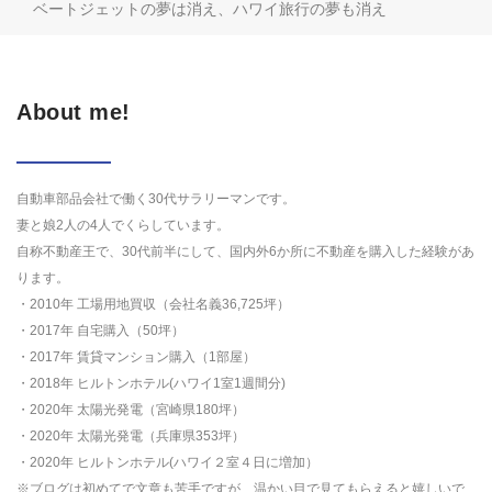
ベートジェットの夢は消え、ハワイ旅行の夢も消え
About me!
自動車部品会社で働く30代サラリーマンです。
妻と娘2人の4人でくらしています。
自称不動産王で、30代前半にして、国内外6か所に不動産を購入した経験があ
ります。
・2010年 工場用地買収（会社名義36,725坪）
・2017年 自宅購入（50坪）
・2017年 賃貸マンション購入（1部屋）
・2018年 ヒルトンホテル(ハワイ1室1週間分)
・2020年 太陽光発電（宮崎県180坪）
・2020年 太陽光発電（兵庫県353坪）
・2020年 ヒルトンホテル(ハワイ２室４日に増加）
※ブログは初めてで文章も苦手ですが、温かい目で見てもらえると嬉しいで