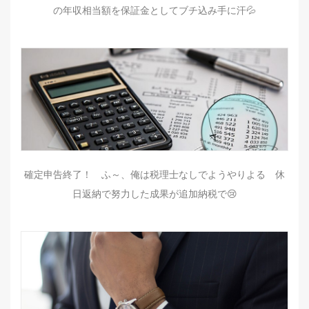
の年収相当額を保証金としてブチ込み手に汗💦
確定申告終了！ ふ～、俺は税理士なしでようやりよる 休
日返納で努力した成果が追加納税で😢