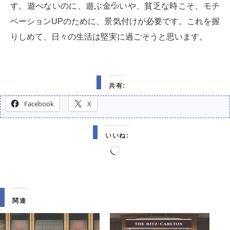
す。遊べないのに、遊ぶ金
💦
いや、貧乏な時こそ、モチ
ベーションUPのために、景気付けが必要です。これを握
りしめて、日々の生活は堅実に過ごそうと思います。
共有:
Facebook
X
いいね:
読
み
込
み
関連
中…