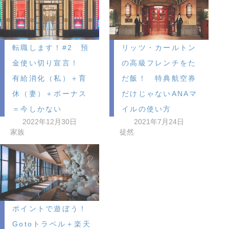
転職します！#2 預
リッツ・カールトン
金使い切り宣言！
の高級フレンチをた
有給消化（私）＋育
だ飯！ 特典航空券
休（妻）＋ボーナス
だけじゃないANAマ
＝今しかない
イルの使い方
2022年12月30日
2021年7月24日
家族
徒然
ポイントで遊ぼう！
Gotoトラベル＋楽天