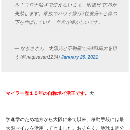
ル！コロナ騒ぎで使えないまま、明後日で1/3が
失効します。家族でハワイ旅行2往復分✨と鼻の
下を伸ばしていた一年前が懐かしいです。
— なぎささん 太陽光と不動産で夫婦3馬力を狙
う (@nagisasan1234)
January 29, 2021
マイラー歴１５年の自称ポイ活王です。
大
学進学のため地方から大阪に来て以来、移動手段には最
大限マイルを活用してきました。おそらく、地球１周分