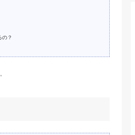
るの？
。