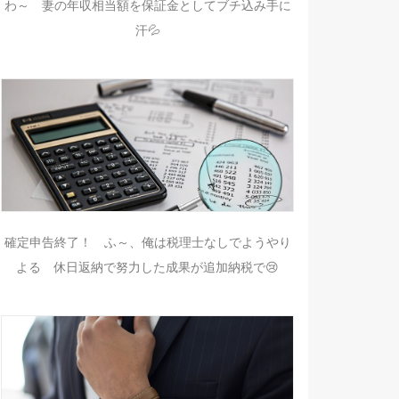
わ～ 妻の年収相当額を保証金としてブチ込み手に
汗💦
確定申告終了！ ふ～、俺は税理士なしでようやり
よる 休日返納で努力した成果が追加納税で😢